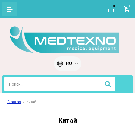
0
0
RU
Главная
  /  Китай
Китай