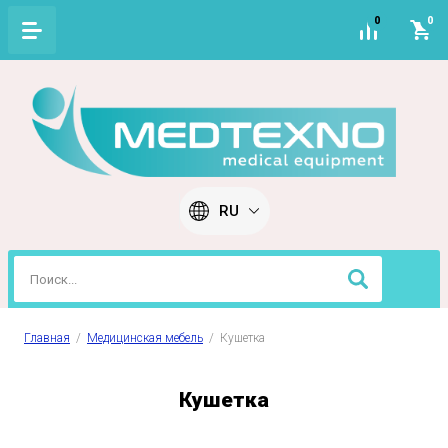
0
0
RU
Главная
  /  
Медицинская мебель
  /  Кушетка
Кушетка