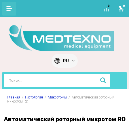
0
0
RU
Главная
  /  
Гистология
  /  
Микротомы
  /  Автоматический роторный 
микротом RD
Автоматический роторный микротом RD