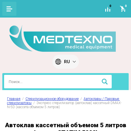
0
0
RU
Главная
  /  
Стерилизационное оборудование
  /  
Автоклавы / Паровые 
стерилизаторы
  /  Экспресс стерилизатор (автоклав) кассетный DMAX-
N-5D (кассета объемом 5 литров)
Автоклав кассетный объемом 5 литров