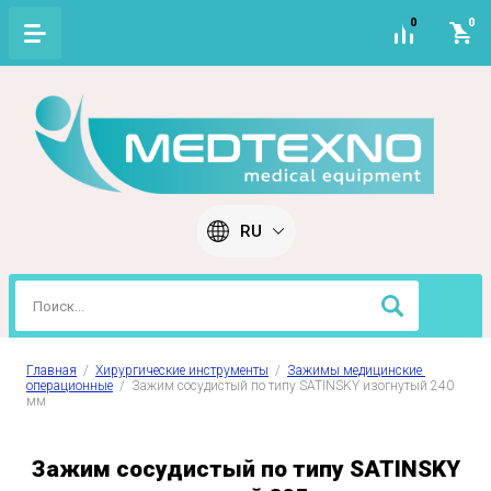
0
0
RU
Главная
  /  
Хирургические инструменты
  /  
Зажимы медицинские 
операционные
  /  Зажим сосудистый по типу SATINSKY изогнутый 240 
мм
Зажим сосудистый по типу SATINSKY