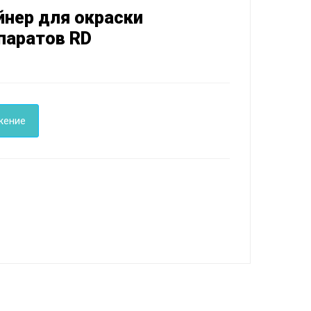
йнер для окраски
паратов RD
жение