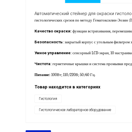
Автоматический стейнер для окраски гистол
гистологических срезов по методу Гематоксилин-Эозин (
Качество окраски:
функции встряхивания, перемешиван
Безопасность:
закрытый корпус с угольным фильтром 
Умное управление:
сенсорный LCD-экран, 10 настраив
Чистота:
герметичные крышки и система промывки предо
Питание:
100Вт; 110/220В; 50/60 Гц.
Товар находится в категориях
Гистология
Гистологическое лабораторное оборудование