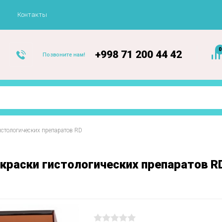
Контакты
0
+998 71 200 44 42
Позвоните нам!
гистологических препаратов RD
краски гистологических препаратов R