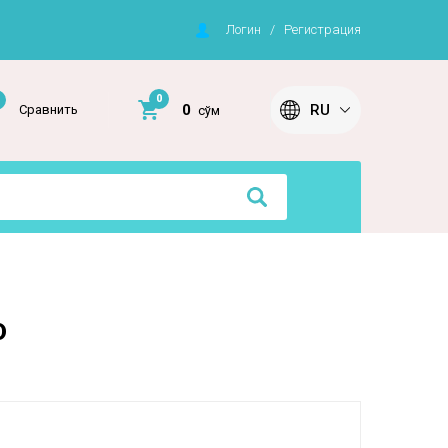
Логин
/
Регистрация
0
RU
0
Сравнить
сўм
D