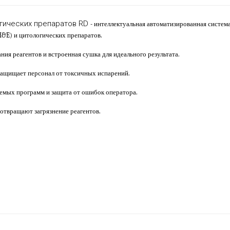
огических препаратов RD
- интеллектуальная автоматизированная систем
H&E) и цитологических препаратов.
ия реагентов и встроенная сушка для идеального результата.
защищает персонал от токсичных испарений.
аемых программ и защита от ошибок оператора.
твращают загрязнение реагентов.