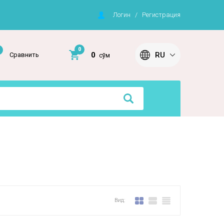
Логин
/
Регистрация
0
RU
0
Сравнить
сўм
Вид: